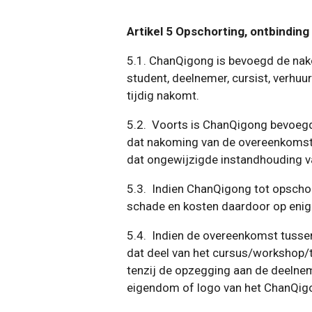
Artikel 5 Opschorting, ontbindin
5.1. ChanQigong is bevoegd de nako
student, deelnemer, cursist, verhuu
tijdig nakomt.
5.2. Voorts is ChanQigong bevoegd
dat nakoming van de overeenkomst o
dat ongewijzigde instandhouding v
5.3. Indien ChanQigong tot opschor
schade en kosten daardoor op enige
5.4. Indien de overeenkomst tusse
dat deel van het cursus/workshop/t
tenzij de opzegging aan de deelneme
eigendom of logo van het ChanQig