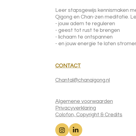
Leer stapsgewijs kennismaken m
Qigong en Chan-zen meditatie.
Le
- jouw adem te reguleren
- geest tot rust te brengen
- lichaam te ontspannen
- en jouw energie te laten strome
CONTACT
Chantal@chanqigong.nl
Algemene voorwaarden
Privacyverklaring
Colofon, Copyright & Credits
I
L