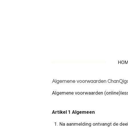
Ga
direct
naar
de
hoofdinhoud
HOM
Algemene voorwaarden ChanQig
Algemene voorwaarden (online)less
Artikel 1 Algemeen
Na aanmelding ontvangt de deel