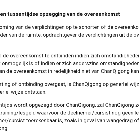
g en tussentijdse opzegging van de overeenkomst
ming van de verplichtingen op te schorten of de overeenko
rder van de ruimte, opdrachtgever de verplichtingen uit de ov
 de overeenkomst te ontbinden indien zich omstandigheden
nmogelijk is of indien er zich anderszins omstandigheden 
an de overeenkomst in redelijkheid niet van ChanQigong ka
ting of ontbinding overgaat, is ChanQigong op generlei wi
rlei wijze ontstaan.
ntijds wordt opgezegd door ChanQigong, zal ChanQigong zo
raining/lesgeld waarvoor de deelnemer/cursist nog geen lev
r/cursist toerekenbaar is, zoals in geval van wangedrag of
ong.