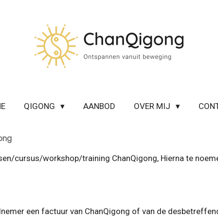
E
QIGONG
AANBOD
OVER MIJ
CON
ong
en/cursus/workshop/training ChanQigong, Hierna te noemen
nemer een factuur van ChanQigong of van de desbetreffende