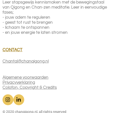
Leer stapsgewijs kennismaken met de bewegingstaal
van Qigong en Chan-zen meditatie.
Leer in eenvoudige
fases;
- jouw adem te reguleren
- geest tot rust te brengen
- lichaam te ontspannen
- en jouw energie te laten stromen
CONTACT
Chantal@chanqigong.nl
Algemene voorwaarden
Privacyverklaring
Colofon, Copyright & Credits
I
L
n
i
s
n
© 2020 chanqigong.nl, all rights reserved