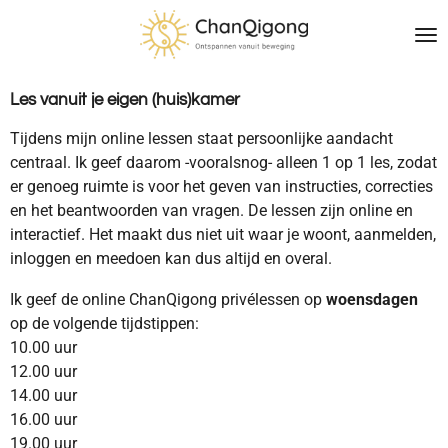
Ga
direct
naar
de
Les vanuit je eigen (huis)kamer
hoofdinhoud
Tijdens mijn online lessen staat persoonlijke aandacht
centraal. Ik geef daarom -vooralsnog- alleen 1 op 1 les, zodat
er genoeg ruimte is voor het geven van instructies, correcties
en het beantwoorden van vragen.
De lessen zijn online en
interactief. Het maakt dus niet uit waar je woont, aanmelden,
inloggen en meedoen kan dus altijd en overal.
Ik geef de online ChanQigong privélessen op
woensdagen
op de volgende tijdstippen:
10.00 uur
12.00 uur
14.00 uur
16.00 uur
19.00 uur